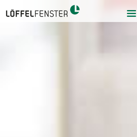
Fenster
Haustüren
Glasfassaden
Leistungen
Projekte
Ausstellung