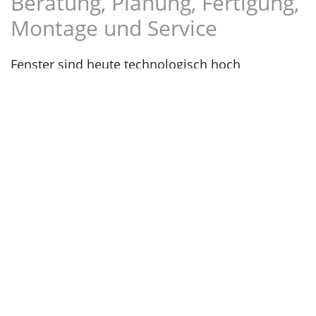
Beratung, Planung, Fertigung,
Montage und Service
Fenster sind heute technologisch hoch
entwickelte Präzisionsprodukte. Ihre
fachmännische Planung und Ausführung
entscheiden maßgeblich über die
Energieeffizienz, die Sicherheit und den
Wohnkomfort in der täglichen Nutzung. In
Zusammenarbeit mit Bauherren sowie
Architekten und Planern finden wir aus der
Kombination von Material, Design, Farbe und
Funktionalität die perfekt auf Sie abgestimmte
Lösung – werterhaltend, energiesparend, schön
und sicher.